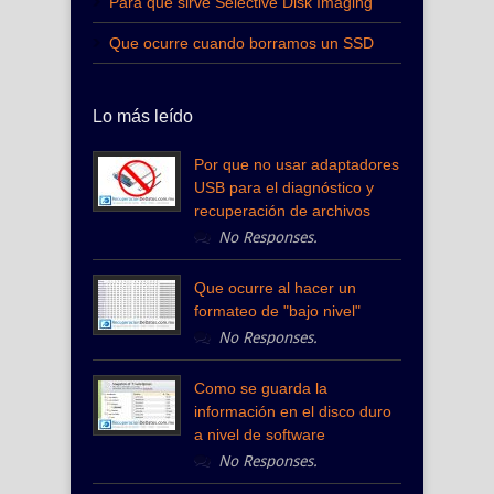
Para que sirve Selective Disk Imaging
Que ocurre cuando borramos un SSD
Lo más leído
Por que no usar adaptadores
USB para el diagnóstico y
recuperación de archivos
No Responses.
Que ocurre al hacer un
formateo de "bajo nivel"
No Responses.
Como se guarda la
información en el disco duro
a nivel de software
No Responses.