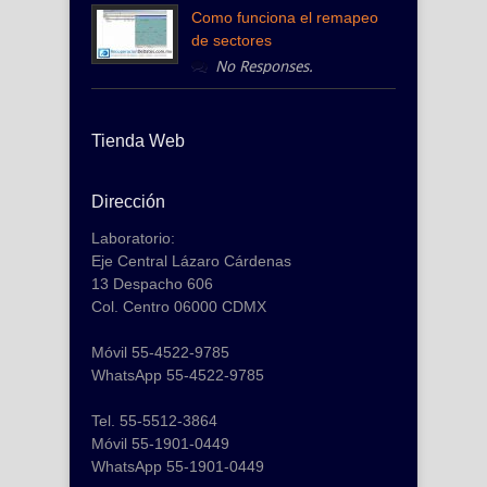
Como funciona el remapeo
de sectores
No Responses.
Tienda Web
Dirección
Laboratorio:
Eje Central Lázaro Cárdenas
13 Despacho 606
Col. Centro 06000 CDMX
Móvil 55-4522-9785
WhatsApp 55-4522-9785
Tel. 55-5512-3864
Móvil 55-1901-0449
WhatsApp 55-1901-0449