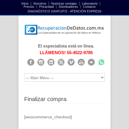
Inicio
Nosotros
Nuestras ventajas
Laboratorio
Precios
Privacidad
Distribuidores
Contacto
DIAGNÓSTICO GRATUITO - ATENCIÓN EXPRESS
El especialista está en línea.
LLÁMENOS! 55-4522-9785
Finalizar compra
[woocommerce_checkout]