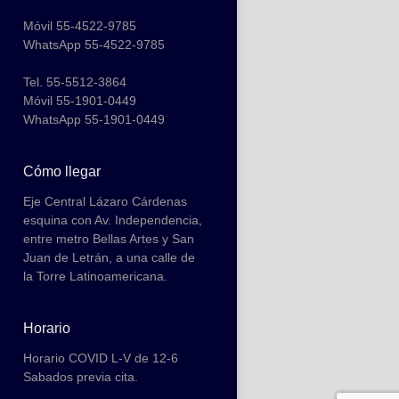
Móvil 55-4522-9785
WhatsApp 55-4522-9785
Tel. 55-5512-3864
Móvil 55-1901-0449
WhatsApp 55-1901-0449
Cómo llegar
Eje Central Lázaro Cárdenas
esquina con Av. Independencia,
entre metro Bellas Artes y San
Juan de Letrán, a una calle de
la Torre Latinoamericana.
Horario
Horario COVID L-V de 12-6
Sabados previa cita.