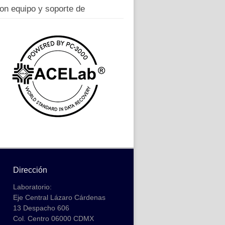
on equipo y soporte de
Dirección
Laboratorio:
Eje Central Lázaro Cárdenas
13 Despacho 606
Col. Centro 06000 CDMX