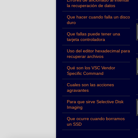
Errores de aficionado al intentar
la recuperación de datos
Que hacer cuando falla un disco
duro
Que fallas puede tener una
tarjeta controladora
Uso del editor hexadecimal para
recuperar archivos
Qué son los VSC Vendor
Specific Command
Cuales son las acciones
agravantes
Para que sirve Selective Disk
Imaging
Que ocurre cuando borramos
un SSD