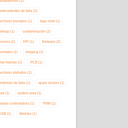
adaptadores
(1)
antecedentes de falla
(2)
archivos borrados
(1)
bajo nivel
(1)
bitmap
(1)
contaminación
(2)
errores
(2)
FAT
(1)
firmware
(2)
formateo
(1)
Imaging
(1)
mal manejo
(1)
PCB
(1)
sectores dañados
(1)
sintomas de falla
(1)
spare sectors
(1)
ssd
(1)
system area
(1)
tarjeta controladora
(1)
TRIM
(1)
USB
(1)
WinHex
(1)