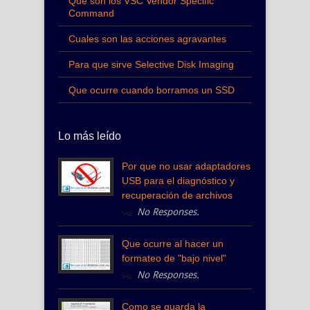
Qué son los VSC Vendor Specific
Command
Cuales son las acciones agravantes
Para que sirve Selective Disk Imaging
Que ocurre cuando borramos un SSD
Lo más leído
Por que no usar adaptadores
USB para el diagnóstico y
recuperación de archivos
No Responses.
Que ocurre al hacer un
formateo de "bajo nivel"
No Responses.
Como se guarda la