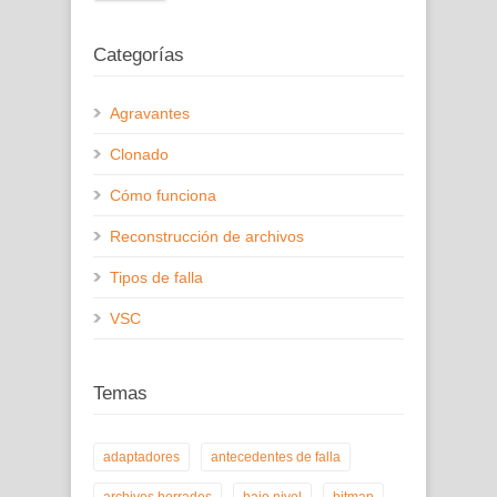
Categorías
Agravantes
Clonado
Cómo funciona
Reconstrucción de archivos
Tipos de falla
VSC
Temas
adaptadores
antecedentes de falla
archivos borrados
bajo nivel
bitmap