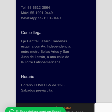
Tel. 55-5512-3864
Móvil 55-1901-0449
WhatsApp 55-1901-0449
Cómo llegar
Eje Central Lázaro Cárdenas
esquina con Av. Independencia,
entre metro Bellas Artes y San
Juan de Letrán, a una calle de
la Torre Latinoamericana.
Horario
Horario COVID L-V de 12-6
Sabados previa cita.
Recuperación de datos
El Especialista está en línea!