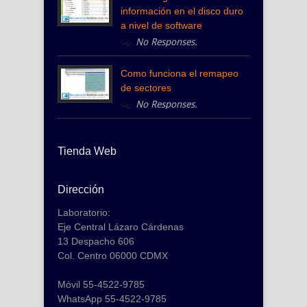
información en el disco duro
a nivel de software
No Responses.
Como funciona el remapeo
de sectores
No Responses.
Tienda Web
Dirección
Laboratorio:
Eje Central Lázaro Cárdenas
13 Despacho 606
Col. Centro 06000 CDMX
Móvil 55-4522-9785
WhatsApp 55-4522-9785