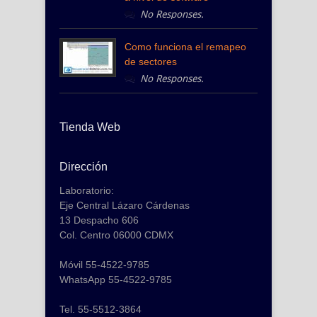
No Responses.
Como funciona el remapeo
de sectores
No Responses.
Tienda Web
Dirección
Laboratorio:
Eje Central Lázaro Cárdenas
13 Despacho 606
Col. Centro 06000 CDMX
Móvil 55-4522-9785
WhatsApp 55-4522-9785
Tel. 55-5512-3864