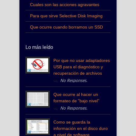
Cuales son las acciones agravantes
Para que sirve Selective Disk Imaging
Que ocurre cuando borramos un SSD
Lo más leído
Por que no usar adaptadores
USB para el diagnóstico y
recuperación de archivos
No Responses.
Que ocurre al hacer un
formateo de "bajo nivel"
No Responses.
Como se guarda la
información en el disco duro
a nivel de software