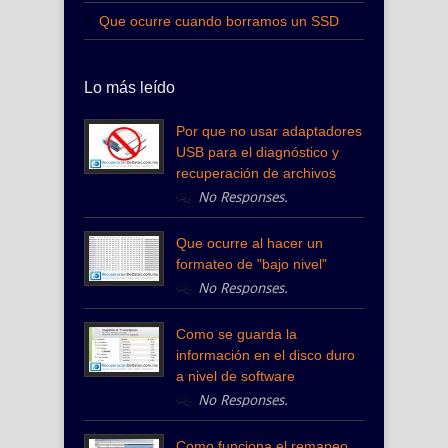
Que ocurre cuando borramos un SSD
Lo más leído
Por que no usar adaptadores
USB para el diagnóstico y
recuperación de archivos
No Responses.
Que ocurre al hacer un
formateo de "bajo nivel"
No Responses.
Como se guarda la
información en el disco duro
a nivel de software
No Responses.
Como funciona el remapeo