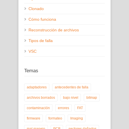
Clonado
Cómo funciona
Reconstrucción de archivos
Tipos de falla
VSC
Temas
adaptadores
antecedentes de falla
archivos borrados
bajo nivel
bitmap
contaminación
errores
FAT
firmware
formateo
Imaging
mal manejo
PCB
sectores dañados