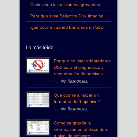
Cuales son las acciones agravantes
Para que sirve Selective Disk Imaging
Que ocurre cuando borramos un SSD
Lo más leído
Por que no usar adaptadores
USB para el diagnóstico y
recuperación de archivos
No Responses.
Que ocurre al hacer un
formateo de "bajo nivel"
No Responses.
Como se guarda la
información en el disco duro
a nivel de software