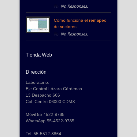
No Responses.
Como funciona el remapeo
de sectores
No Responses.
Tienda Web
Dirección
Laboratorio:
Eje Central Lázaro Cárdenas
13 Despacho 606
Col. Centro 06000 CDMX
Móvil 55-4522-9785
WhatsApp 55-4522-9785
Tel. 55-5512-3864