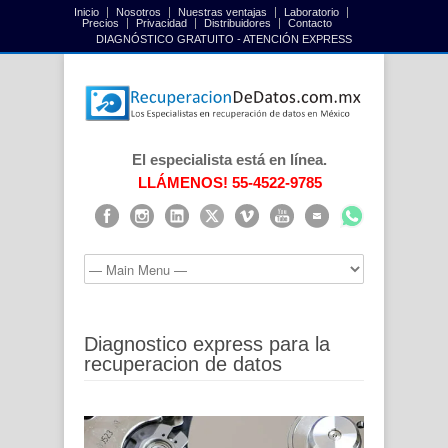
Inicio
Nosotros
Nuestras ventajas
Laboratorio
Precios
Privacidad
Distribuidores
Contacto
DIAGNÓSTICO GRATUITO - ATENCIÓN EXPRESS
El especialista está en línea.
LLÁMENOS! 55-4522-9785
Diagnostico express para la
recuperacion de datos