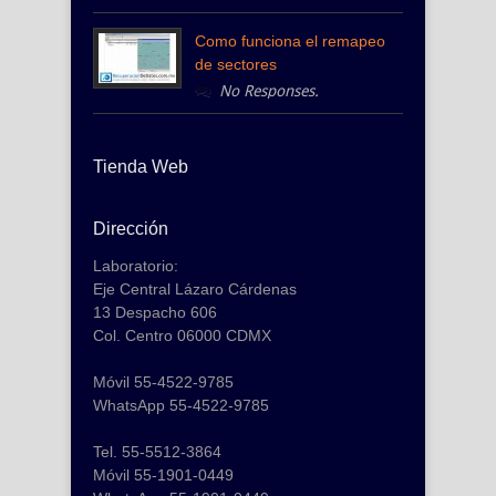
Como funciona el remapeo
de sectores
No Responses.
Tienda Web
Dirección
Laboratorio:
Eje Central Lázaro Cárdenas
13 Despacho 606
Col. Centro 06000 CDMX
Móvil 55-4522-9785
WhatsApp 55-4522-9785
Tel. 55-5512-3864
Móvil 55-1901-0449