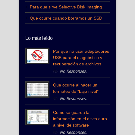
Para que sirve Selective Disk Imaging
Que ocurre cuando borramos un SSD
Lo más leído
Por que no usar adaptadores
USB para el diagnóstico y
recuperación de archivos
No Responses.
Que ocurre al hacer un
formateo de "bajo nivel"
No Responses.
Como se guarda la
información en el disco duro
a nivel de software
No Responses.