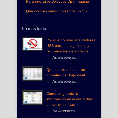
Para que sirve Selective Disk Imaging
Que ocurre cuando borramos un SSD
Lo más leído
Por que no usar adaptadores
USB para el diagnóstico y
recuperación de archivos
No Responses.
Que ocurre al hacer un
formateo de "bajo nivel"
No Responses.
Como se guarda la
información en el disco duro
a nivel de software
No Responses.