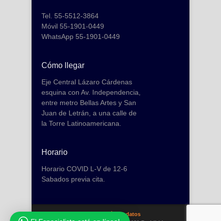
Tel. 55-5512-3864
Móvil 55-1901-0449
WhatsApp 55-1901-0449
Cómo llegar
Eje Central Lázaro Cárdenas
esquina con Av. Independencia,
entre metro Bellas Artes y San
Juan de Letrán, a una calle de
la Torre Latinoamericana.
Horario
Horario COVID L-V de 12-6
Sabados previa cita.
Recuperación de datos