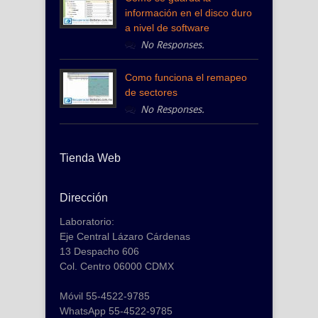
información en el disco duro
a nivel de software
No Responses.
Como funciona el remapeo
de sectores
No Responses.
Tienda Web
Dirección
Laboratorio:
Eje Central Lázaro Cárdenas
13 Despacho 606
Col. Centro 06000 CDMX
Móvil 55-4522-9785
WhatsApp 55-4522-9785