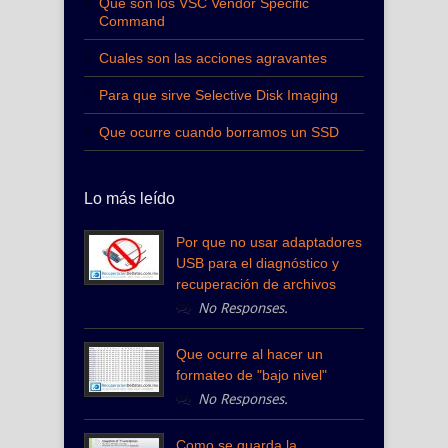
Qué son los VSC Vendor Specific
Command
Cuales son las acciones agravantes
Para que sirve Selective Disk Imaging
Que ocurre cuando borramos un SSD
Lo más leído
Por que no usar adaptadores
USB para el diagnóstico y
recuperación de archivos
No Responses.
Que ocurre al hacer un
formateo de "bajo nivel"
No Responses.
Como se guarda la