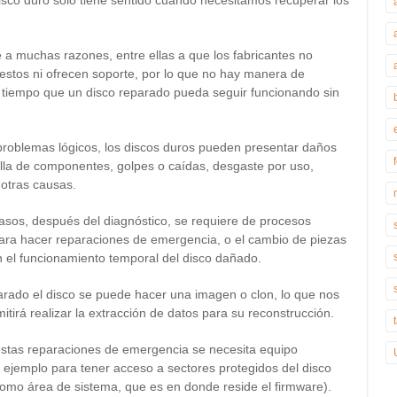
isco duro sólo tiene sentido cuando necesitamos recuperar los
 a muchas razones, entre ellas a que los fabricantes no
stos ni ofrecen soporte, por lo que no hay manera de
l tiempo que un disco reparado pueda seguir funcionando sin
roblemas lógicos, los discos duros pueden presentar daños
falla de componentes, golpes o caídas, desgaste por uso,
 otras causas.
asos, después del diagnóstico, se requiere de procesos
ara hacer reparaciones de emergencia, o el cambio de piezas
 el funcionamiento temporal del disco dañado.
rado el disco se puede hacer una imagen o clon, lo que nos
itirá realizar la extracción de datos para su reconstrucción.
stas reparaciones de emergencia se necesita equipo
r ejemplo para tener acceso a sectores protegidos del disco
omo área de sistema, que es en donde reside el firmware).