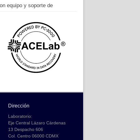
on equipo y soporte de
Dirección
Laboratorio:
Eje Central Lázaro Cárdenas
13 Despacho 606
Col. Centro 06000 CDMX