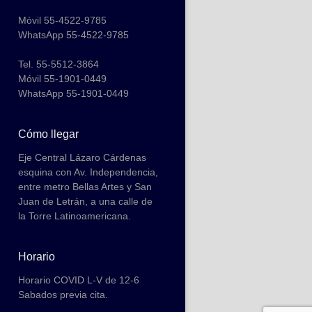
Móvil 55-4522-9785
WhatsApp 55-4522-9785
Tel. 55-5512-3864
Móvil 55-1901-0449
WhatsApp 55-1901-0449
Cómo llegar
Eje Central Lázaro Cárdenas
esquina con Av. Independencia,
entre metro Bellas Artes y San
Juan de Letrán, a una calle de
la Torre Latinoamericana.
Horario
Horario COVID L-V de 12-6
Sabados previa cita.