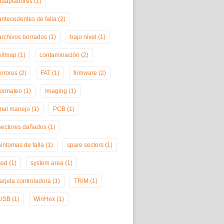
adaptadores
(1)
antecedentes de falla
(2)
archivos borrados
(1)
bajo nivel
(1)
bitmap
(1)
contaminación
(2)
errores
(2)
FAT
(1)
firmware
(2)
formateo
(1)
Imaging
(1)
mal manejo
(1)
PCB
(1)
sectores dañados
(1)
sintomas de falla
(1)
spare sectors
(1)
ssd
(1)
system area
(1)
tarjeta controladora
(1)
TRIM
(1)
USB
(1)
WinHex
(1)