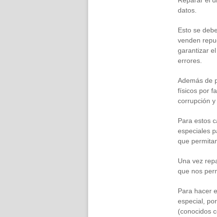
Reparar el d
datos.
Esto se debe
venden repue
garantizar e
errores.
Además de p
físicos por 
corrupción y
Para estos c
especiales p
que permitan
Una vez repa
que nos perm
Para hacer e
especial, po
(conocidos c