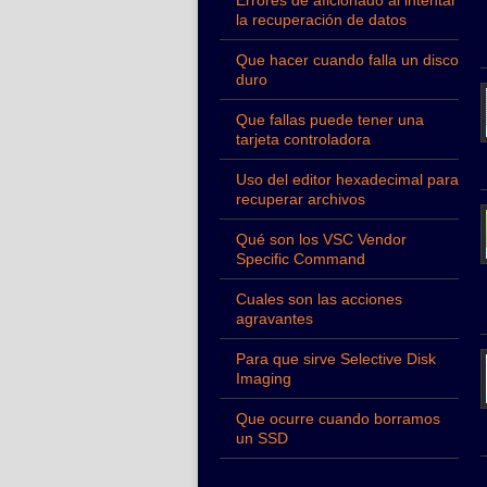
Errores de aficionado al intentar
la recuperación de datos
Que hacer cuando falla un disco
duro
Que fallas puede tener una
tarjeta controladora
Uso del editor hexadecimal para
recuperar archivos
Qué son los VSC Vendor
Specific Command
Cuales son las acciones
agravantes
Para que sirve Selective Disk
Imaging
Que ocurre cuando borramos
un SSD